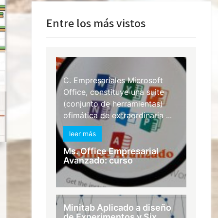
Entre los más vistos
C. Empresariales Microsoft
Office, constituye una suite
(conjunto de herramientas)
ofimática de extraordinaria ...
leer más
Ms. Office Empresarial
Avanzado: curso
Minitab Aplicado a diseño
de Experimentos y Six