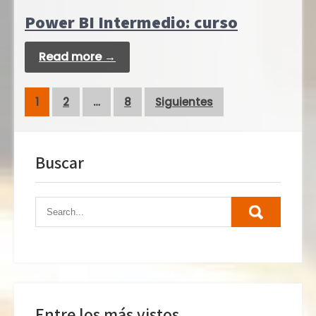
Power BI Intermedio: curso
Read more →
Navegación
1
2
…
8
Siguientes
de
entradas
Buscar
Entre los más vistos